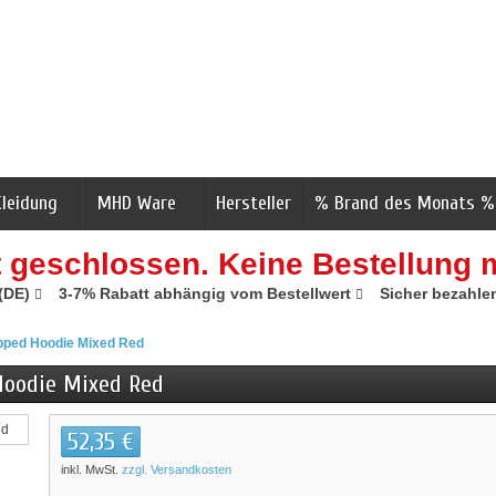
Kleidung
MHD Ware
Hersteller
% Brand des Monats %
t geschlossen. Keine Bestellung 
 (DE)
3-7% Rabatt abhängig vom Bestellwert
Sicher bezahle
pped Hoodie Mixed Red
Hoodie Mixed Red
52,35 €
inkl. MwSt.
zzgl. Versandkosten