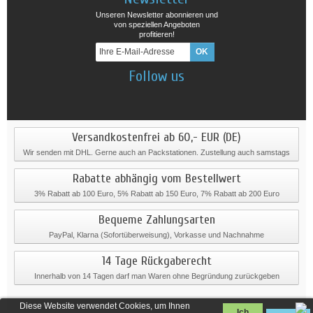
Unseren Newsletter abonnieren und
von speziellen Angeboten
profitieren!
Follow us
Versandkostenfrei ab 60,- EUR (DE)
Wir senden mit DHL. Gerne auch an Packstationen. Zustellung auch samstags
Rabatte abhängig vom Bestellwert
3% Rabatt ab 100 Euro, 5% Rabatt ab 150 Euro, 7% Rabatt ab 200 Euro
Bequeme Zahlungsarten
PayPal, Klarna (Sofortüberweisung), Vorkasse und Nachnahme
14 Tage Rückgaberecht
Innerhalb von 14 Tagen darf man Waren ohne Begründung zurückgeben
Diese Website verwendet Cookies, um Ihnen
Ich