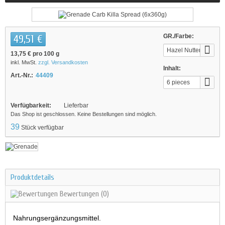
49,51 €
GR./Farbe:
Hazel Nutter
13,75 €
pro 100 g
inkl. MwSt.
zzgl. Versandkosten
Inhalt:
Art.-Nr.:
44409
6 pieces
Verfügbarkeit:
Lieferbar
Das Shop ist geschlossen. Keine Bestellungen sind möglich.
39
Stück verfügbar
Produktdetails
Bewertungen
(0)
Nahrungsergänzungsmittel.