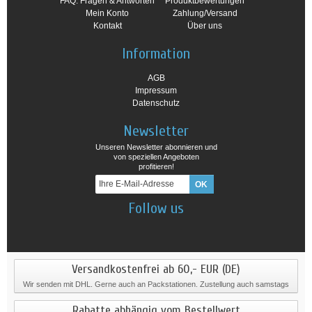
FAQ: Fragen & Antworten
Produktbewertungen
Mein Konto
Zahlung/Versand
Kontakt
Über uns
Information
AGB
Impressum
Datenschutz
Newsletter
Unseren Newsletter abonnieren und
von speziellen Angeboten
profitieren!
Follow us
Versandkostenfrei ab 60,- EUR (DE)
Wir senden mit DHL. Gerne auch an Packstationen. Zustellung auch samstags
Rabatte abhängig vom Bestellwert