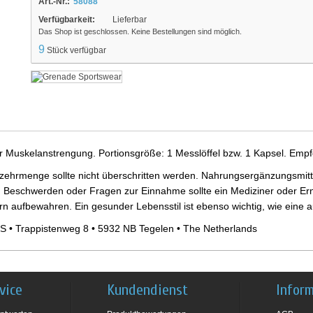
Art.-Nr.:
58088
Verfügbarkeit:
Lieferbar
Das Shop ist geschlossen. Keine Bestellungen sind möglich.
9
Stück verfügbar
er Muskelanstrengung. Portionsgröße: 1 Messlöffel bzw. 1 Kapsel. Empf
ehrmenge sollte nicht überschritten werden. Nahrungsergänzungsmittel
 Beschwerden oder Fragen zur Einnahme sollte ein Mediziner oder Ern
ern aufbewahren. Ein gesunder Lebensstil ist ebenso wichtig, wie ein
S • Trappistenweg 8 • 5932 NB Tegelen • The Netherlands
vice
Kundendienst
Infor