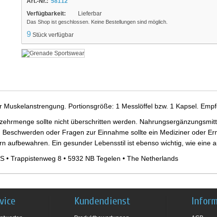
Art.-Nr.:
58112
Verfügbarkeit:
Lieferbar
Das Shop ist geschlossen. Keine Bestellungen sind möglich.
9
Stück verfügbar
er Muskelanstrengung. Portionsgröße: 1 Messlöffel bzw. 1 Kapsel. Empf
ehrmenge sollte nicht überschritten werden. Nahrungsergänzungsmittel
 Beschwerden oder Fragen zur Einnahme sollte ein Mediziner oder Ern
ern aufbewahren. Ein gesunder Lebensstil ist ebenso wichtig, wie ein
S • Trappistenweg 8 • 5932 NB Tegelen • The Netherlands
vice
Kundendienst
Infor