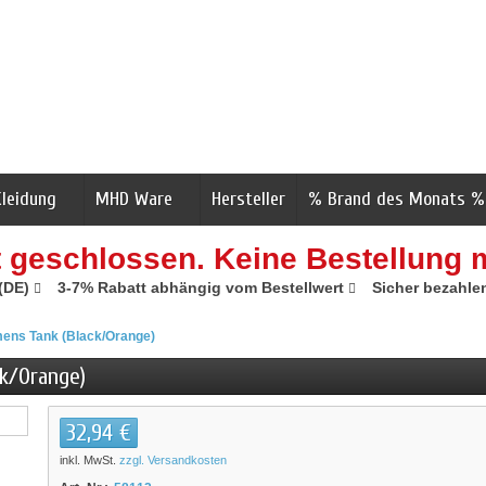
Kleidung
MHD Ware
Hersteller
% Brand des Monats %
t geschlossen. Keine Bestellung 
 (DE)
3-7% Rabatt abhängig vom Bestellwert
Sicher bezahle
ens Tank (Black/Orange)
k/Orange)
32,94 €
inkl. MwSt.
zzgl. Versandkosten