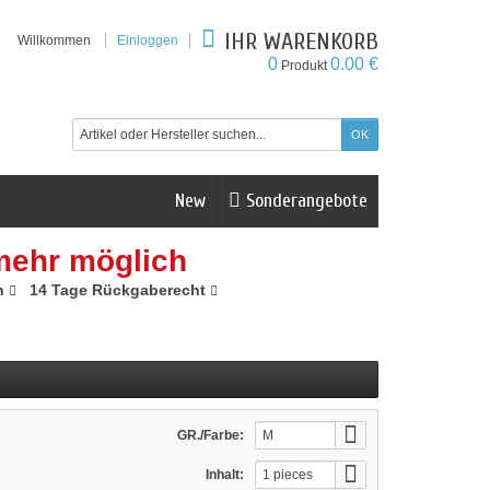
IHR WARENKORB
Willkommen
Einloggen
0
0.00 €
Produkt
New
Sonderangebote
mehr möglich
n
14 Tage Rückgaberecht
GR./Farbe:
M
Inhalt:
1 pieces