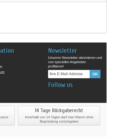
mation
Newsletter
Unseren Newsletter abonnieren und
von speziellen Angeboten
profitieren!
um
utz
Follow us
14 Tage Rückgaberecht
rkasse
Innerhalb von 14 Tagen darf man Waren ohne
Begründung zurückgeben