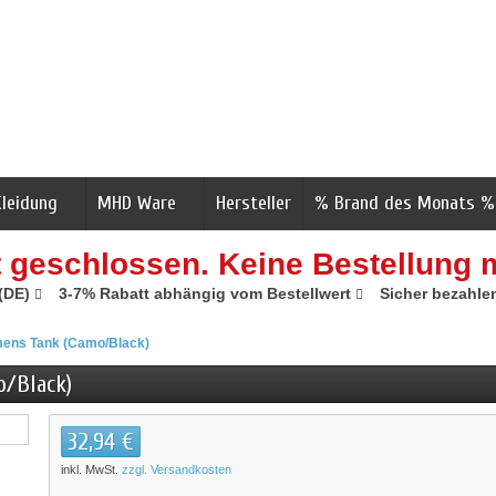
Kleidung
MHD Ware
Hersteller
% Brand des Monats %
t geschlossen. Keine Bestellung 
 (DE)
3-7% Rabatt abhängig vom Bestellwert
Sicher bezahle
ens Tank (Camo/Black)
/Black)
32,94 €
inkl. MwSt.
zzgl. Versandkosten