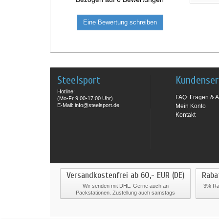
Eine Bewertung schreiben
Steelsport
Kundenser
Hotline:
FAQ: Fragen & A
(Mo-Fr 9:00-17:00 Uhr)
E-Mail: info@steelsport.de
Mein Konto
Kontakt
Versandkostenfrei ab 60,- EUR (DE)
Raba
Wir senden mit DHL. Gerne auch an
3% Rab
Packstationen. Zustellung auch samstags