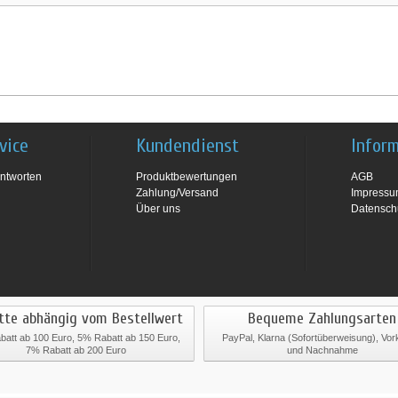
vice
Kundendienst
Infor
ntworten
Produktbewertungen
AGB
Zahlung/Versand
Impress
Über uns
Datensch
tte abhängig vom Bestellwert
Bequeme Zahlungsarten
att ab 100 Euro, 5% Rabatt ab 150 Euro,
PayPal, Klarna (Sofortüberweisung), Vo
7% Rabatt ab 200 Euro
und Nachnahme