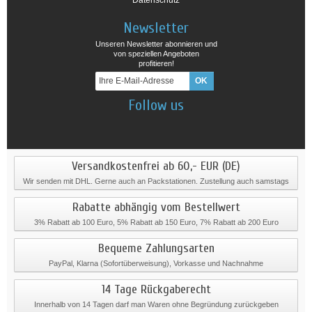
Newsletter
Unseren Newsletter abonnieren und
von speziellen Angeboten
profitieren!
Follow us
Versandkostenfrei ab 60,- EUR (DE)
Wir senden mit DHL. Gerne auch an Packstationen. Zustellung auch samstags
Rabatte abhängig vom Bestellwert
3% Rabatt ab 100 Euro, 5% Rabatt ab 150 Euro, 7% Rabatt ab 200 Euro
Bequeme Zahlungsarten
PayPal, Klarna (Sofortüberweisung), Vorkasse und Nachnahme
14 Tage Rückgaberecht
Innerhalb von 14 Tagen darf man Waren ohne Begründung zurückgeben