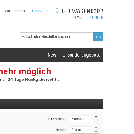
IHR WARENKORB
Willkommen
Einloggen
0
0.00 €
Produkt
New
Sonderangebote
mehr möglich
n
14 Tage Rückgaberecht
GR./Farbe:
Standard
(46300)
Inhalt:
1 packs