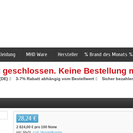
Kleidung
MHD Ware
Hersteller
% Brand des Monats %
t geschlossen. Keine Bestellung 
 (DE)
3-7% Rabatt abhängig vom Bestellwert
Sicher bezahle
28,24 €
2 824,00 €
pro 100 None
inkl. MwSt.
zzgl. Versandkosten