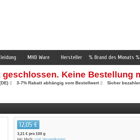
Kleidung
MHD Ware
Hersteller
% Brand des Monats %
t geschlossen. Keine Bestellung 
 (DE)
3-7% Rabatt abhängig vom Bestellwert
Sicher bezahle
12,05 €
3,21 €
pro 100 g
inkl. MwSt.
zzgl. Versandkosten