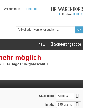
IHR WARENKORB
Willkommen
Einloggen
0
0.00 €
Produkt
New
Sonderangebote
mehr möglich
n
14 Tage Rückgaberecht
GR./Farbe:
Apple &
Cinnamon
Inhalt:
375 grams