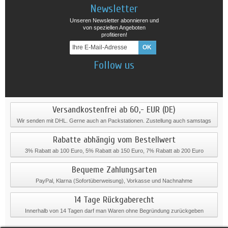
Newsletter
Unseren Newsletter abonnieren und
von speziellen Angeboten
profitieren!
Follow us
Versandkostenfrei ab 60,- EUR (DE)
Wir senden mit DHL. Gerne auch an Packstationen. Zustellung auch samstags
Rabatte abhängig vom Bestellwert
3% Rabatt ab 100 Euro, 5% Rabatt ab 150 Euro, 7% Rabatt ab 200 Euro
Bequeme Zahlungsarten
PayPal, Klarna (Sofortüberweisung), Vorkasse und Nachnahme
14 Tage Rückgaberecht
Innerhalb von 14 Tagen darf man Waren ohne Begründung zurückgeben