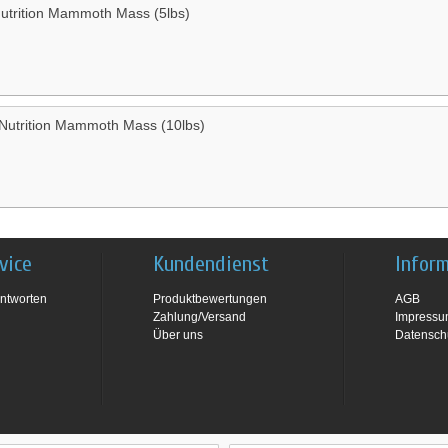
Nutrition Mammoth Mass (5lbs)
e Nutrition Mammoth Mass (10lbs)
vice
Kundendienst
Infor
ntworten
Produktbewertungen
AGB
Zahlung/Versand
Impress
Über uns
Datensch