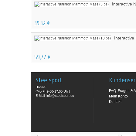
Interactive 
39,32 €
Interactiv
59,77 €
Steelsport
Kundenser
Hotline:
FAQ: Fragen & A
(Mo-Fr 9:00-17:00 Uhr)
E-Mail: info@steelsport.de
Mein Konto
Kontakt