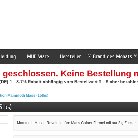
Kleidung
MHD Ware
Hersteller
% Brand des Monats %
t geschlossen. Keine Bestellung 
 (DE)
3-7% Rabatt abhängig vom Bestellwert
Sicher bezahle
rition Mammoth Mass (15lbs)
5lbs)
Mammoth Mass - Revolutionäre Mass Gainer Formel mit nur 3 g Zucker