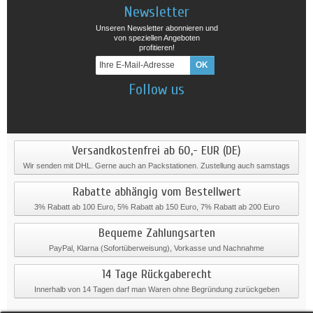
Newsletter
Unseren Newsletter abonnieren und
von speziellen Angeboten
profitieren!
Follow us
Versandkostenfrei ab 60,- EUR (DE)
Wir senden mit DHL. Gerne auch an Packstationen. Zustellung auch samstags
Rabatte abhängig vom Bestellwert
3% Rabatt ab 100 Euro, 5% Rabatt ab 150 Euro, 7% Rabatt ab 200 Euro
Bequeme Zahlungsarten
PayPal, Klarna (Sofortüberweisung), Vorkasse und Nachnahme
14 Tage Rückgaberecht
Innerhalb von 14 Tagen darf man Waren ohne Begründung zurückgeben