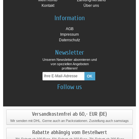
Mein Konto
Zahlung/Versand
Kontakt
Über uns
Information
AGB
Impressum
Datenschutz
Newsletter
Unseren Newsletter abonnieren und
von speziellen Angeboten
profitieren!
Follow us
Versandkostenfrei ab 60,- EUR (DE)
Wir senden mit DHL. Gerne auch an Packstationen. Zustellung auch samstags
Rabatte abhängig vom Bestellwert