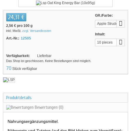
24,31 €
GR./Farbe:
Apple Strudel
2,56 €
pro 100 g
inkl. MwSt.
zzgl. Versandkosten
Inhalt:
Art.-Nr.:
12505
10 pieces
Verfügbarkeit:
Lieferbar
Das Shop ist geschlossen. Keine Bestellungen sind möglich.
70
Stück verfügbar
Produktdetails
Bewertungen
(0)
Nahrungsergänzungsmittel.
Nährwerte und Zutaten (auf das Bild klicken zum Vergrößern):