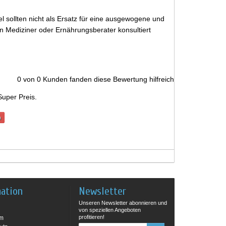
 sollten nicht als Ersatz für eine ausgewogene und
 Mediziner oder Ernährungsberater konsultiert
0
von
0
Kunden fanden diese Bewertung hilfreich
Super Preis.
n
mation
Newsletter
Unseren Newsletter abonnieren und
von speziellen Angeboten
profitieren!
um