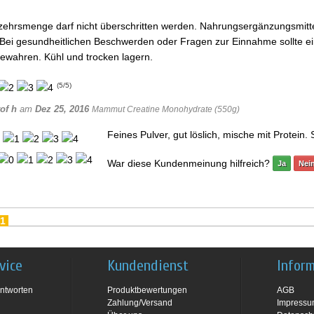
ehrsmenge darf nicht überschritten werden. Nahrungsergänzungsmittel
i gesundheitlichen Beschwerden oder Fragen zur Einnahme sollte ein
ewahren. Kühl und trocken lagern.
(
5
/
5
)
of h
am
Dez 25, 2016
Mammut Creatine Monohydrate (550g)
Feines Pulver, gut löslich, mische mit Protein. 
War diese Kundenmeinung hilfreich?
Ja
Nei
1
vice
Kundendienst
Infor
ntworten
Produktbewertungen
AGB
Zahlung/Versand
Impress