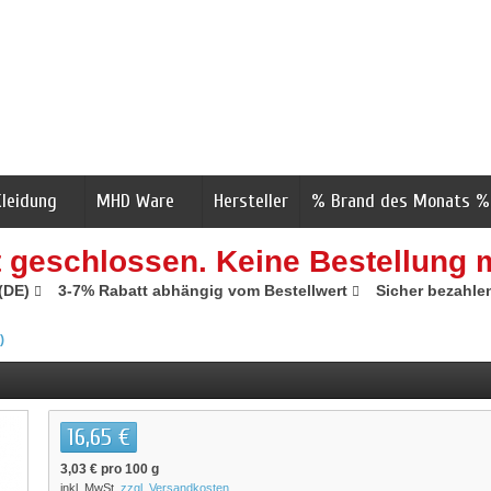
Kleidung
MHD Ware
Hersteller
% Brand des Monats %
t geschlossen. Keine Bestellung 
 (DE)
3-7% Rabatt abhängig vom Bestellwert
Sicher bezahle
)
16,65 €
3,03 €
pro 100 g
inkl. MwSt.
zzgl. Versandkosten