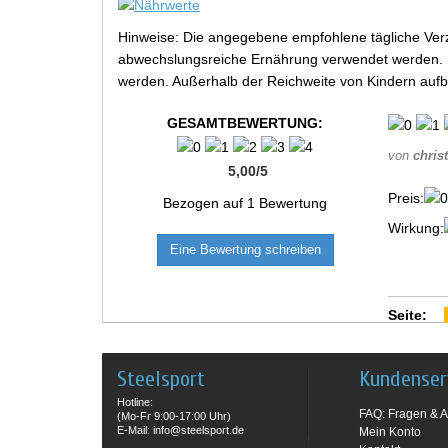
Hinweise: Die angegebene empfohlene tägliche Verz
abwechslungsreiche Ernährung verwendet werden. Be
werden. Außerhalb der Reichweite von Kindern aufb
GESAMTBEWERTUNG:
von
christ
5,00
/
5
Preis:
Bezogen auf
1
Bewertung
Wirkung:
Eine Bewertung schreiben
Seite:
Steelsport
Kundenser
Hotline:
FAQ: Fragen & A
(Mo-Fr 9:00-17:00 Uhr)
E-Mail: info@steelsport.de
Mein Konto