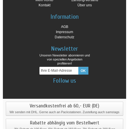
Mein Konto
Zahlung/Versand
Kontakt
Über uns
Information
AGB
Impressum
Datenschutz
Newsletter
Unseren Newsletter abonnieren und
von speziellen Angeboten
profitieren!
Follow us
Versandkostenfrei ab 60,- EUR (DE)
Wir senden mit DHL. Gerne auch an Packstationen. Zustellung auch samstags
Rabatte abhängig vom Bestellwert