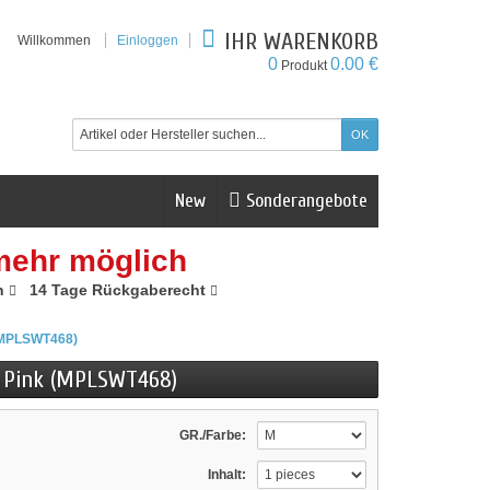
IHR WARENKORB
Willkommen
Einloggen
0
0.00 €
Produkt
New
Sonderangebote
mehr möglich
n
14 Tage Rückgaberecht
 (MPLSWT468)
t Pink (MPLSWT468)
GR./Farbe:
Inhalt: