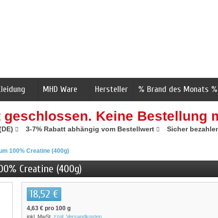
Kleidung
MHD Ware
Hersteller
% Brand des Monats %
t geschlossen. Keine Bestellung 
 (DE)
3-7% Rabatt abhängig vom Bestellwert
Sicher bezahle
num 100% Creatine (400g)
100% Creatine (400g)
18,52 €
4,63 €
pro 100 g
inkl. MwSt.
zzgl. Versandkosten