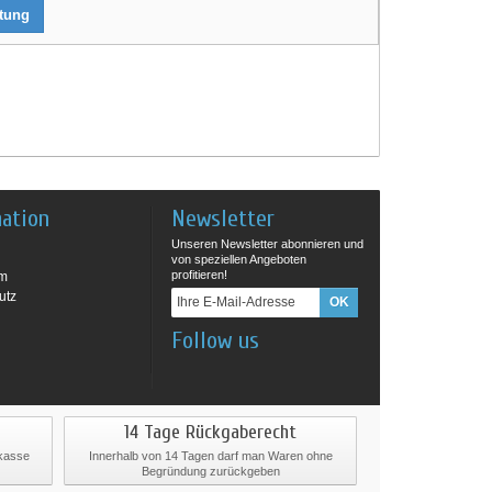
rtung
mation
Newsletter
Unseren Newsletter abonnieren und
von speziellen Angeboten
profitieren!
um
utz
Follow us
14 Tage Rückgaberecht
rkasse
Innerhalb von 14 Tagen darf man Waren ohne
Begründung zurückgeben