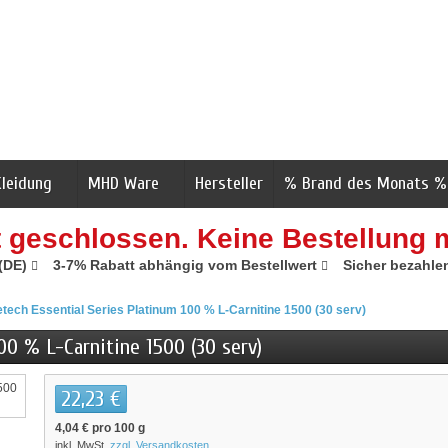
Kleidung
MHD Ware
Hersteller
% Brand des Monats %
t geschlossen. Keine Bestellung 
 (DE)
3-7% Rabatt abhängig vom Bestellwert
Sicher bezahle
tech Essential Series Platinum 100 % L-Carnitine 1500 (30 serv)
00 % L-Carnitine 1500 (30 serv)
22,23 €
4,04 €
pro 100 g
inkl. MwSt.
zzgl. Versandkosten