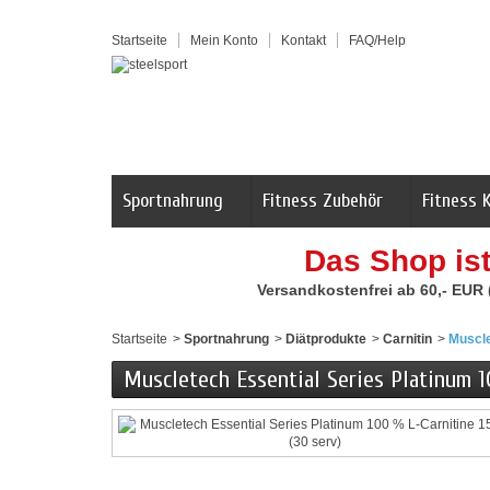
Startseite
Mein Konto
Kontakt
FAQ/Help
Sportnahrung
Fitness Zubehör
Fitness 
Das Shop is
Versandkostenfrei ab 60,- EUR
Startseite
>
Sportnahrung
>
Diätprodukte
>
Carnitin
>
Muscle
Muscletech Essential Series Platinum 1