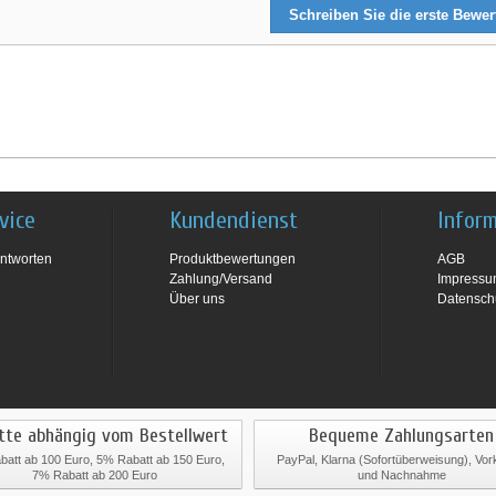
Schreiben Sie die erste Bewe
vice
Kundendienst
Infor
ntworten
Produktbewertungen
AGB
Zahlung/Versand
Impress
Über uns
Datensch
tte abhängig vom Bestellwert
Bequeme Zahlungsarten
att ab 100 Euro, 5% Rabatt ab 150 Euro,
PayPal, Klarna (Sofortüberweisung), Vo
7% Rabatt ab 200 Euro
und Nachnahme