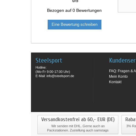
0
/
5
Bezogen auf
0
Bewertungen
Eine Bewertung schreiben
Steelsport
Kundenser
Hotline:
FAQ: Fragen & A
(Mo-Fr 9:00-17:00 Uhr)
E-Mail: info@steelsport.de
Mein Konto
Kontakt
Versandkostenfrei ab 60,- EUR (DE)
Raba
Wir senden mit DHL. Gerne auch an
3% Rab
Packstationen. Zustellung auch samstags