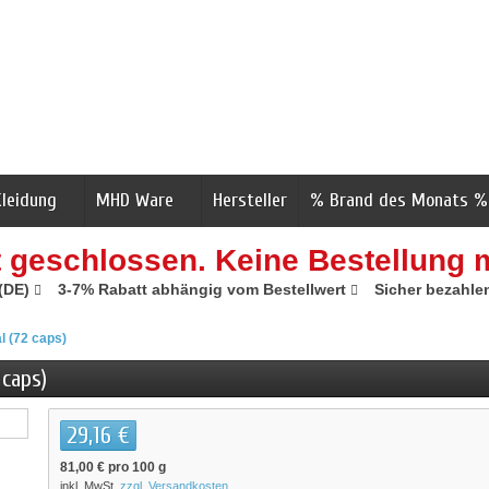
Kleidung
MHD Ware
Hersteller
% Brand des Monats %
t geschlossen. Keine Bestellung 
 (DE)
3-7% Rabatt abhängig vom Bestellwert
Sicher bezahle
l (72 caps)
 caps)
29,16 €
81,00 €
pro 100 g
inkl. MwSt.
zzgl. Versandkosten