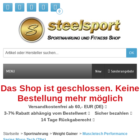
0
MENU
New
Sonderangebote
Das Shop ist geschlossen. Keine
Bestellung mehr möglich
Versandkostenfrei ab 60,- EUR (DE)
3-7% Rabatt abhängig vom Bestellwert
Sicher bezahlen
14 Tage Rückgaberecht
Startseite
>
Sportnahrung
>
Weight Gainer
>
Muscletech Performance
Series Mass-Tech (7lbs)