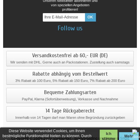
Unseren Newsletter abonnieren und
von speziellen Angeboten
profitieren!
Follow us
Versandkostenfrei ab 60,- EUR (DE)
Wir senden mit DHL. Gerne auch an Packstationen. Zustellung auch samstags
Rabatte abhängig vom Bestellwert
3% Rabatt ab 100 Euro, 5% Rabatt ab 150 Euro, 7% Rabatt ab 200 Euro
Bequeme Zahlungsarten
PayPal, Klarna (Sofortüberweisung), Vorkasse und Nachnahme
14 Tage Rückgaberecht
Innerhalb von 14 Tagen darf man Waren ohne Begründung zurückgeben
Diese Website verwendet Cookies, um Ihnen
Ich
bestmögliche Funktionalität bieten zu können. Durch
Mehr
Copyright © 2009-2020
steelsport
- Bodybuilding und Fitness Shop
stimme