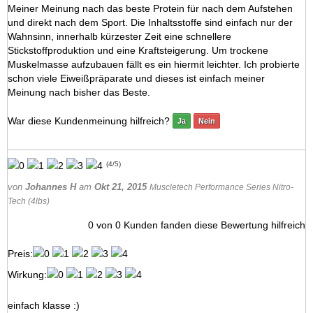
Meiner Meinung nach das beste Protein für nach dem Aufstehen
und direkt nach dem Sport. Die Inhaltsstoffe sind einfach nur der
Wahnsinn, innerhalb kürzester Zeit eine schnellere
Stickstoffproduktion und eine Kraftsteigerung. Um trockene
Muskelmasse aufzubauen fällt es ein hiermit leichter. Ich probierte
schon viele Eiweißpräparate und dieses ist einfach meiner
Meinung nach bisher das Beste.
War diese Kundenmeinung hilfreich?
Ja
Nein
(
4
/
5
)
von
Johannes H
am
Okt 21, 2015
Muscletech Performance Series Nitro-
Tech (4lbs)
0
von
0
Kunden fanden diese Bewertung hilfreich
Preis:
Wirkung:
einfach klasse :)