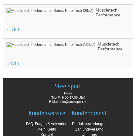
Muscletech
Performance
Series Nitro-Tech
(2lbs)
36,78 €
Muscletech
Performance
Series Nitro-
Tech (10lbs)
123,21 €
Steelsport
Hotline:
(Mo-Fr 9:00-17:00 Uhr)
E-Mail: info@steelsport.de
Kundenservice
Kundendienst
FAQ: Fragen & Antworten
Produktbewertungen
Mein Konto
Zahlung/Versand
Kontakt
Über uns