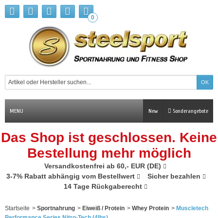
0
MENU
New
Sonderangebote
Das Shop ist geschlossen. Keine
Bestellung mehr möglich
Versandkostenfrei ab 60,- EUR (DE)
3-7% Rabatt abhängig vom Bestellwert
Sicher bezahlen
14 Tage Rückgaberecht
Startseite
>
Sportnahrung
>
Eiweiß / Protein
>
Whey Protein
>
Muscletech
Performance Series Nitro-Tech (4lbs)