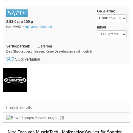
52,79 €
GR./Farbe:
2,93 €
pro 100 g
inkl. MwSt.
zzgl. Versandkosten
Inhalt:
Verfügbarkeit:
Lieferbar
Das Shop ist geschlossen. Keine Bestellungen sind möglich.
500
Stück verfügbar
Produktdetails
Bewertungen
(3)
Nitro Tech von MuscleTech - Molkeneiweißpulver für Sportler