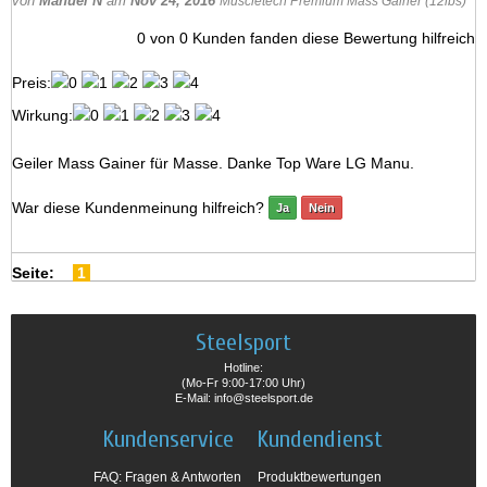
von
Manuel N
am
Nov 24, 2016
Muscletech Premium Mass Gainer (12lbs)
0
von
0
Kunden fanden diese Bewertung hilfreich
Preis:
Wirkung:
Geiler Mass Gainer für Masse. Danke Top Ware LG Manu.
War diese Kundenmeinung hilfreich?
Ja
Nein
Seite:
1
Steelsport
Hotline:
(Mo-Fr 9:00-17:00 Uhr)
E-Mail: info@steelsport.de
Kundenservice
Kundendienst
FAQ: Fragen & Antworten
Produktbewertungen