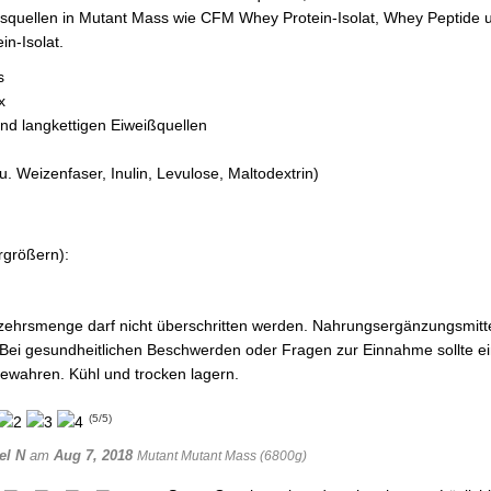
eissquellen in Mutant Mass wie CFM Whey Protein-Isolat, Whey Peptid
in-Isolat.
s
x
und langkettigen Eiweißquellen
. Weizenfaser, Inulin, Levulose, Maltodextrin)
rgrößern):
ehrsmenge darf nicht überschritten werden. Nahrungsergänzungsmittel
i gesundheitlichen Beschwerden oder Fragen zur Einnahme sollte ein
ewahren. Kühl und trocken lagern.
(
5
/
5
)
el N
am
Aug 7, 2018
Mutant Mutant Mass (6800g)