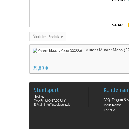
Wirkung:
Seite:
Ähnliche Produkte
Mutant Mutant Mass (2
29,89 €
Steelsport
Kundenser
Hotline:
FAQ: Fragen & A
(Mo-Fr 9:00-17:00 Uhr)
E-Mail: info@steelsport.de
Mein Konto
Kontakt