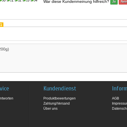
War diese Kundenmeinung hilfreich?
Ja
Nei
1
200g)
vice
Kundendienst
Infor
ntworten
Produktbewertungen
AGB
Zahlung/Versand
Impress
Über uns
Datensch