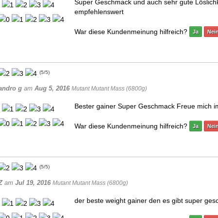
Super Geschmack und auch sehr gute Löslichk
empfehlenswert
War diese Kundenmeinung hilfreich?
Ja
Nei
(
5
/
5
)
andro g
am
Aug 5, 2016
Mutant Mutant Mass (6800g)
Bester gainer Super Geschmack Freue mich i
War diese Kundenmeinung hilfreich?
Ja
Nei
(
5
/
5
)
Z
am
Jul 19, 2016
Mutant Mutant Mass (6800g)
der beste weight gainer den es gibt super ges