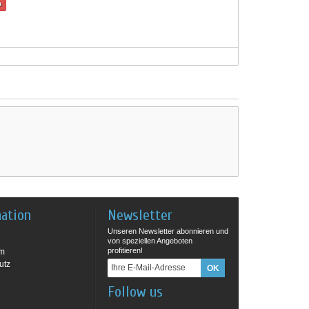
n
mation
Newsletter
Unseren Newsletter abonnieren und
von speziellen Angeboten
profitieren!
um
utz
Follow us