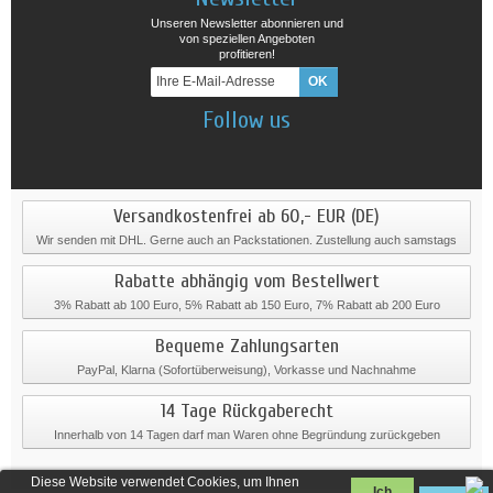
Unseren Newsletter abonnieren und
von speziellen Angeboten
profitieren!
Follow us
Versandkostenfrei ab 60,- EUR (DE)
Wir senden mit DHL. Gerne auch an Packstationen. Zustellung auch samstags
Rabatte abhängig vom Bestellwert
3% Rabatt ab 100 Euro, 5% Rabatt ab 150 Euro, 7% Rabatt ab 200 Euro
Bequeme Zahlungsarten
PayPal, Klarna (Sofortüberweisung), Vorkasse und Nachnahme
14 Tage Rückgaberecht
Innerhalb von 14 Tagen darf man Waren ohne Begründung zurückgeben
Diese Website verwendet Cookies, um Ihnen
Ich