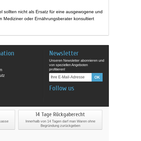
 sollten nicht als Ersatz für eine ausgewogene und
 Mediziner oder Ernährungsberater konsultiert
mation
Newsletter
Unseren Newsletter abonnieren und
von speziellen Angeboten
profitieren!
um
utz
Follow us
14 Tage Rückgaberecht
rkasse
Innerhalb von 14 Tagen darf man Waren ohne
Begründung zurückgeben