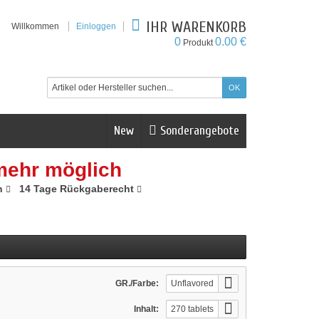
IHR WARENKORB
Willkommen
Einloggen
0
0.00 €
Produkt
New
Sonderangebote
mehr möglich
n
14 Tage Rückgaberecht
GR./Farbe:
Unflavored
Inhalt:
270 tablets