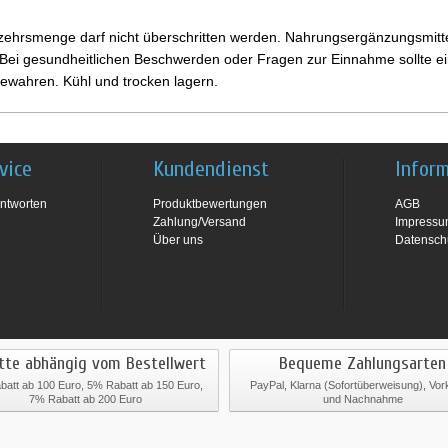
ehrsmenge darf nicht überschritten werden. Nahrungsergänzungsmittel
i gesundheitlichen Beschwerden oder Fragen zur Einnahme sollte ein
ewahren. Kühl und trocken lagern.
vice
Kundendienst
Infor
ntworten
Produktbewertungen
AGB
Zahlung/Versand
Impress
Über uns
Datensch
tte abhängig vom Bestellwert
Bequeme Zahlungsarten
att ab 100 Euro, 5% Rabatt ab 150 Euro,
PayPal, Klarna (Sofortüberweisung), Vo
7% Rabatt ab 200 Euro
und Nachnahme