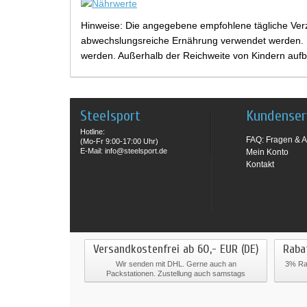
Hinweise: Die angegebene empfohlene tägliche Verz
abwechslungsreiche Ernährung verwendet werden. Be
werden. Außerhalb der Reichweite von Kindern aufb
Steelsport
Kundenser
Hotline:
FAQ: Fragen & A
(Mo-Fr 9:00-17:00 Uhr)
E-Mail: info@steelsport.de
Mein Konto
Kontakt
Versandkostenfrei ab 60,- EUR (DE)
Raba
Wir senden mit DHL. Gerne auch an
3% Rab
Packstationen. Zustellung auch samstags