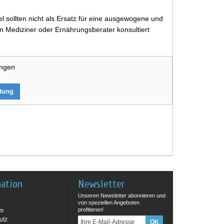
 sollten nicht als Ersatz für eine ausgewogene und
 Mediziner oder Ernährungsberater konsultiert
ungen
rtung
mation
Newsletter
Unseren Newsletter abonnieren und
von speziellen Angeboten
profitieren!
um
utz