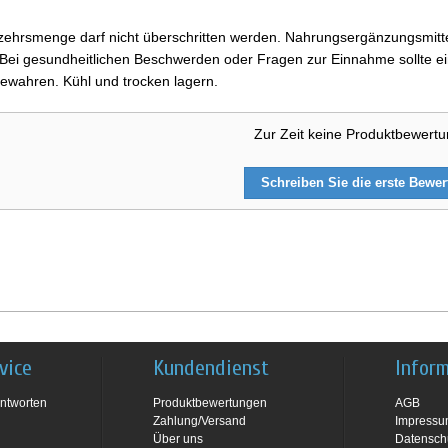
ehrsmenge darf nicht überschritten werden. Nahrungsergänzungsmittel
i gesundheitlichen Beschwerden oder Fragen zur Einnahme sollte ein
ewahren. Kühl und trocken lagern.
Zur Zeit keine Produktbewert
Schreiben Sie die erste Bewe
vice
Kundendienst
Infor
ntworten
Produktbewertungen
AGB
Zahlung/Versand
Impress
Über uns
Datensch