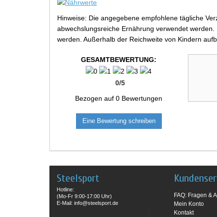
Hinweise: Die angegebene empfohlene tägliche Verz
abwechslungsreiche Ernährung verwendet werden. Be
werden. Außerhalb der Reichweite von Kindern aufb
GESAMTBEWERTUNG:
0
/
5
Bezogen auf
0
Bewertungen
Eine Bewertung schreiben
Steelsport
Kundenser
Hotline:
FAQ: Fragen & A
(Mo-Fr 9:00-17:00 Uhr)
E-Mail: info@steelsport.de
Mein Konto
Kontakt