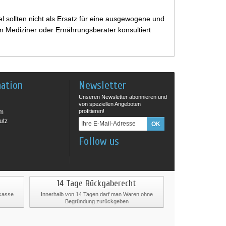
 sollten nicht als Ersatz für eine ausgewogene und
 Mediziner oder Ernährungsberater konsultiert
mation
Newsletter
Unseren Newsletter abonnieren und
von speziellen Angeboten
profitieren!
um
utz
Follow us
14 Tage Rückgaberecht
rkasse
Innerhalb von 14 Tagen darf man Waren ohne
Begründung zurückgeben