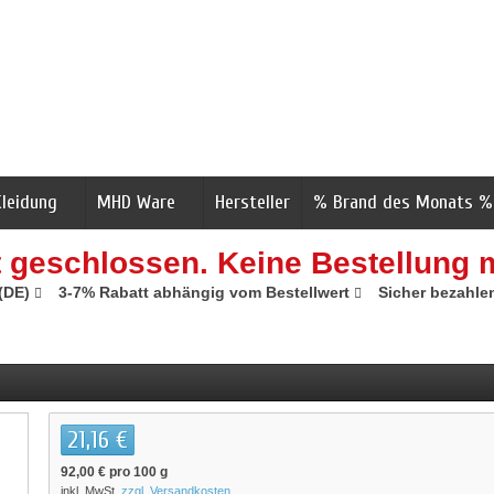
Kleidung
MHD Ware
Hersteller
% Brand des Monats %
t geschlossen. Keine Bestellung 
 (DE)
3-7% Rabatt abhängig vom Bestellwert
Sicher bezahle
21,16 €
92,00 €
pro 100 g
inkl. MwSt.
zzgl. Versandkosten