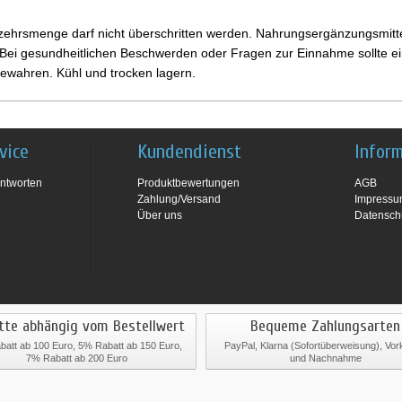
ehrsmenge darf nicht überschritten werden. Nahrungsergänzungsmittel
i gesundheitlichen Beschwerden oder Fragen zur Einnahme sollte ein
ewahren. Kühl und trocken lagern.
vice
Kundendienst
Infor
ntworten
Produktbewertungen
AGB
Zahlung/Versand
Impress
Über uns
Datensch
tte abhängig vom Bestellwert
Bequeme Zahlungsarten
att ab 100 Euro, 5% Rabatt ab 150 Euro,
PayPal, Klarna (Sofortüberweisung), Vo
7% Rabatt ab 200 Euro
und Nachnahme