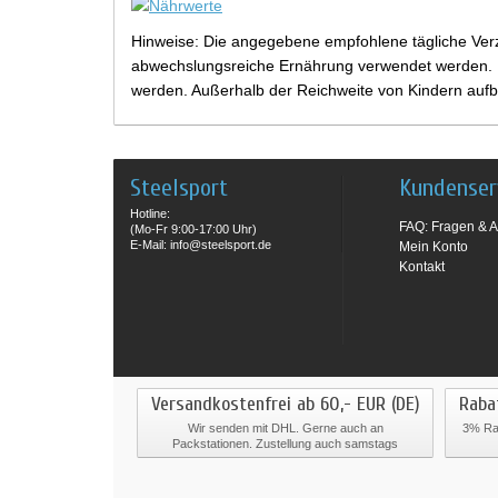
Hinweise: Die angegebene empfohlene tägliche Verz
abwechslungsreiche Ernährung verwendet werden. Be
werden. Außerhalb der Reichweite von Kindern aufb
Steelsport
Kundenser
Hotline:
FAQ: Fragen & A
(Mo-Fr 9:00-17:00 Uhr)
E-Mail: info@steelsport.de
Mein Konto
Kontakt
Versandkostenfrei ab 60,- EUR (DE)
Raba
Wir senden mit DHL. Gerne auch an
3% Rab
Packstationen. Zustellung auch samstags