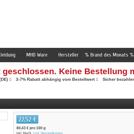
Kleidung
MHD Ware
Hersteller
% Brand des Monats %
t geschlossen. Keine Bestellung 
 (DE)
3-7% Rabatt abhängig vom Bestellwert
Sicher bezahle
22,52 €
80,43 €
pro 100 g
inkl. MwSt.
zzgl. Versandkosten