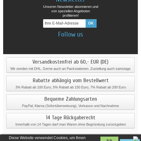
Unseren Newsletter abonnieren und
von speziellen Angeboten
profitieren!
Follow us
Versandkostenfrei ab 60,- EUR (DE)
Wir senden mit DHL. Gerne auch an Packstationen. Zustellung auch samstags
Rabatte abhängig vom Bestellwert
3% Rabatt ab 100 Euro, 5% Rabatt ab 150 Euro, 7% Rabatt ab 200 Euro
Bequeme Zahlungsarten
PayPal, Klarna (Sofortüberweisung), Vorkasse und Nachnahme
14 Tage Rückgaberecht
Innerhalb von 14 Tagen darf man Waren ohne Begründung zurückgeben
Diese Website verwendet Cookies, um Ihnen
Ich