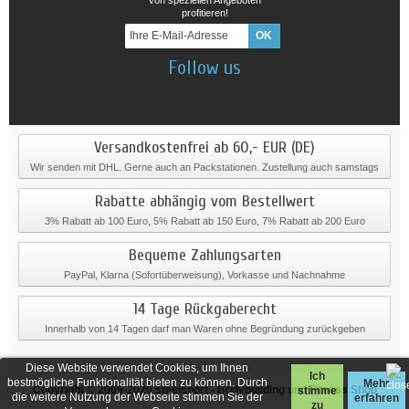
profitieren!
Follow us
Versandkostenfrei ab 60,- EUR (DE)
Wir senden mit DHL. Gerne auch an Packstationen. Zustellung auch samstags
Rabatte abhängig vom Bestellwert
3% Rabatt ab 100 Euro, 5% Rabatt ab 150 Euro, 7% Rabatt ab 200 Euro
Bequeme Zahlungsarten
PayPal, Klarna (Sofortüberweisung), Vorkasse und Nachnahme
14 Tage Rückgaberecht
Innerhalb von 14 Tagen darf man Waren ohne Begründung zurückgeben
Diese Website verwendet Cookies, um Ihnen
Ich
bestmögliche Funktionalität bieten zu können. Durch
Mehr
Copyright © 2009-2020
steelsport
- Bodybuilding und Fitness Shop
stimme
die weitere Nutzung der Webseite stimmen Sie der
erfahren
zu