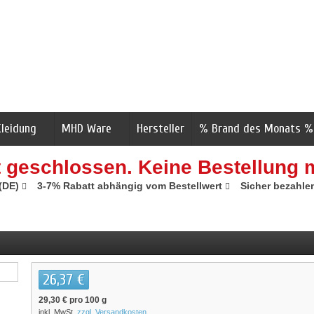
Kleidung
MHD Ware
Hersteller
% Brand des Monats %
t geschlossen. Keine Bestellung 
 (DE)
3-7% Rabatt abhängig vom Bestellwert
Sicher bezahle
26,37 €
29,30 €
pro 100 g
inkl. MwSt.
zzgl. Versandkosten