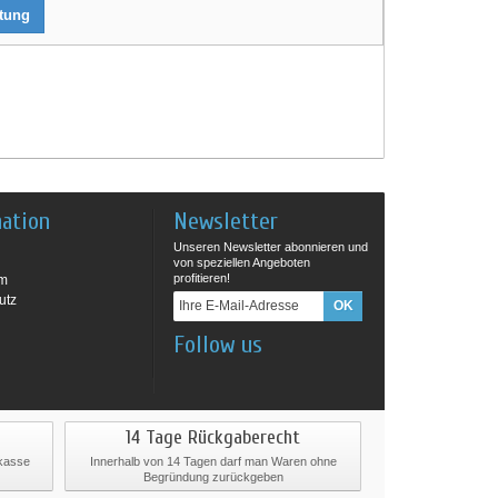
rtung
mation
Newsletter
Unseren Newsletter abonnieren und
von speziellen Angeboten
profitieren!
um
utz
Follow us
14 Tage Rückgaberecht
rkasse
Innerhalb von 14 Tagen darf man Waren ohne
Begründung zurückgeben