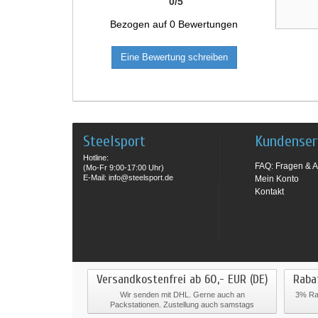
0
/
5
Bezogen auf
0
Bewertungen
Eine Bewertung schreiben
Steelsport
Kundenser
Hotline:
FAQ: Fragen & A
(Mo-Fr 9:00-17:00 Uhr)
E-Mail: info@steelsport.de
Mein Konto
Kontakt
Versandkostenfrei ab 60,- EUR (DE)
Raba
Wir senden mit DHL. Gerne auch an
3% Rab
Packstationen. Zustellung auch samstags