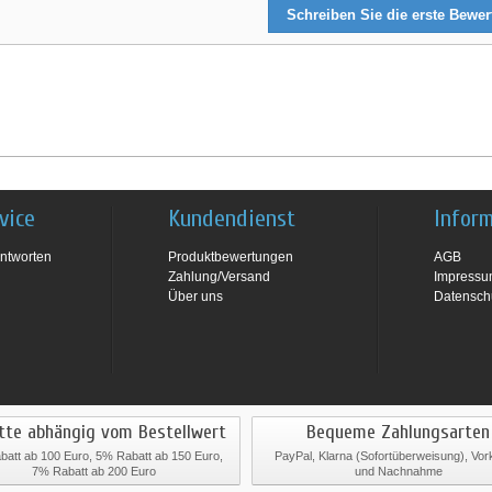
Schreiben Sie die erste Bewe
vice
Kundendienst
Infor
ntworten
Produktbewertungen
AGB
Zahlung/Versand
Impress
Über uns
Datensch
tte abhängig vom Bestellwert
Bequeme Zahlungsarten
att ab 100 Euro, 5% Rabatt ab 150 Euro,
PayPal, Klarna (Sofortüberweisung), Vo
7% Rabatt ab 200 Euro
und Nachnahme