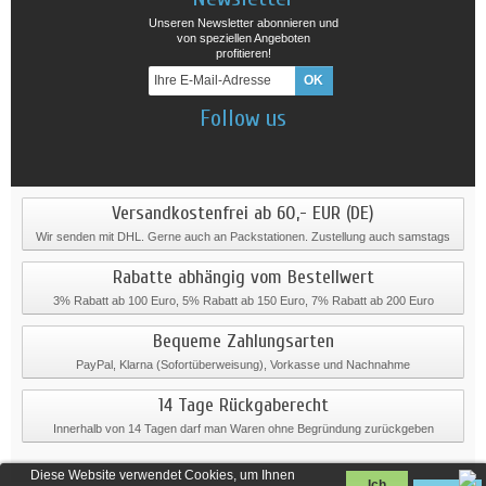
Unseren Newsletter abonnieren und
von speziellen Angeboten
profitieren!
Follow us
Versandkostenfrei ab 60,- EUR (DE)
Wir senden mit DHL. Gerne auch an Packstationen. Zustellung auch samstags
Rabatte abhängig vom Bestellwert
3% Rabatt ab 100 Euro, 5% Rabatt ab 150 Euro, 7% Rabatt ab 200 Euro
Bequeme Zahlungsarten
PayPal, Klarna (Sofortüberweisung), Vorkasse und Nachnahme
14 Tage Rückgaberecht
Innerhalb von 14 Tagen darf man Waren ohne Begründung zurückgeben
Diese Website verwendet Cookies, um Ihnen
Ich