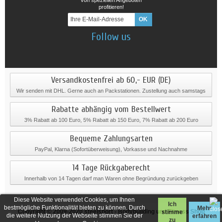
profitieren!
Follow us
Versandkostenfrei ab 60,- EUR (DE)
Wir senden mit DHL. Gerne auch an Packstationen. Zustellung auch samstags
Rabatte abhängig vom Bestellwert
3% Rabatt ab 100 Euro, 5% Rabatt ab 150 Euro, 7% Rabatt ab 200 Euro
Bequeme Zahlungsarten
PayPal, Klarna (Sofortüberweisung), Vorkasse und Nachnahme
14 Tage Rückgaberecht
Innerhalb von 14 Tagen darf man Waren ohne Begründung zurückgeben
Diese Website verwendet Cookies, um Ihnen
Ich
bestmögliche Funktionalität bieten zu können. Durch
Mehr
Copyright © 2009-2020
steelsport
- Bodybuilding und Fitness Shop
stimme
die weitere Nutzung der Webseite stimmen Sie der
erfahren
zu