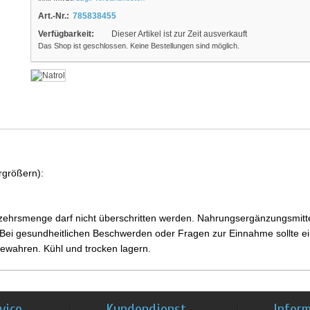
Art.-Nr.:
785838455
Verfügbarkeit:
Dieser Artikel ist zur Zeit ausverkauft
Das Shop ist geschlossen. Keine Bestellungen sind möglich.
rgrößern):
ehrsmenge darf nicht überschritten werden. Nahrungsergänzungsmittel
i gesundheitlichen Beschwerden oder Fragen zur Einnahme sollte ein
ewahren. Kühl und trocken lagern.
vice
Kundendienst
Infor