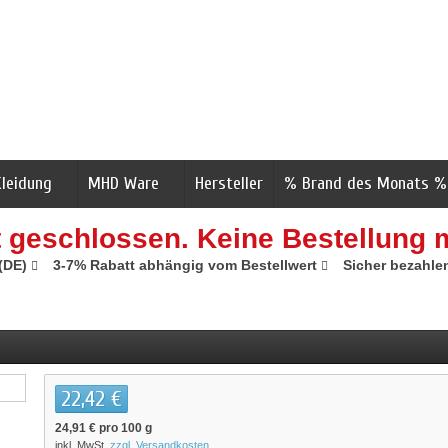
Kleidung
MHD Ware
Hersteller
% Brand des Monats %
t geschlossen. Keine Bestellung 
 (DE)
3-7% Rabatt abhängig vom Bestellwert
Sicher bezahle
22,42 €
24,91 €
pro 100 g
inkl. MwSt.
zzgl. Versandkosten