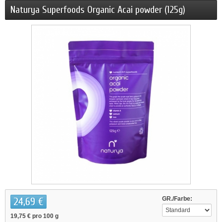
Naturya Superfoods Organic Acai powder (125g)
24,69 €
GR./Farbe:
19,75 €
pro 100 g