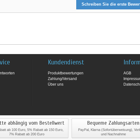
Schreiben Sie die erste Bewe
vice
Kundendienst
Infor
ntworten
Produktbewertungen
AGB
Zahlung/Versand
Impress
Über uns
Datensch
tte abhängig vom Bestellwert
Bequeme Zahlungsarten
att ab 100 Euro, 5% Rabatt ab 150 Euro,
PayPal, Klarna (Sofortüberweisung), Vo
7% Rabatt ab 200 Euro
und Nachnahme