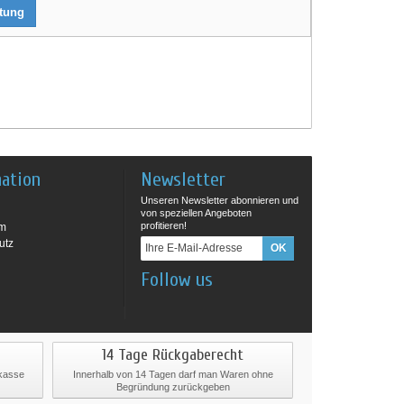
rtung
mation
Newsletter
Unseren Newsletter abonnieren und
von speziellen Angeboten
profitieren!
um
utz
Follow us
14 Tage Rückgaberecht
rkasse
Innerhalb von 14 Tagen darf man Waren ohne
Begründung zurückgeben