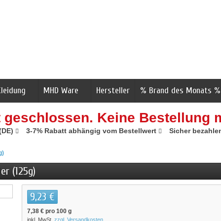
Kleidung
MHD Ware
Hersteller
% Brand des Monats %
t geschlossen. Keine Bestellung 
 (DE)
3-7% Rabatt abhängig vom Bestellwert
Sicher bezahle
g)
er (125g)
9,23 €
7,38 €
pro 100 g
inkl. MwSt.
zzgl. Versandkosten