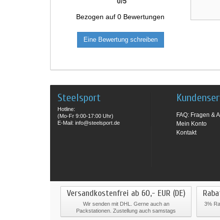
0
/
5
Bezogen auf
0
Bewertungen
Eine Bewertung schreiben
Steelsport
Kundenser
Hotline:
FAQ: Fragen & A
(Mo-Fr 9:00-17:00 Uhr)
E-Mail: info@steelsport.de
Mein Konto
Kontakt
Versandkostenfrei ab 60,- EUR (DE)
Raba
Wir senden mit DHL. Gerne auch an
3% Rab
Packstationen. Zustellung auch samstags