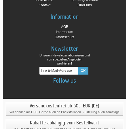
Mein Konto
Zahlung/Versand
Kontakt
Über uns
Information
AGB
Impressum
Datenschutz
Newsletter
Unseren Newsletter abonnieren und
von speziellen Angeboten
profitieren!
Follow us
Versandkostenfrei ab 60,- EUR (DE)
Wir senden mit DHL. Gerne auch an Packstationen. Zustellung auch samstags
Rabatte abhängig vom Bestellwert