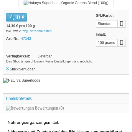
14,30 €
GR./Farbe:
Standard
14,30 €
pro 100 g
inkl. MwSt.
zzgl. Versandkosten
Inhalt:
Art.-Nr.:
47142
100 grams
Verfügbarkeit:
Lieferbar
Das Shop ist geschlossen. Keine Bestellungen sind möglich.
8
Stück verfügbar
Produktdetails
Bewertungen
(0)
Nahrungsergänzungsmittel.
Nährwerte und Zutaten (auf das Bild klicken zum Vergrößern):