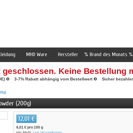
Kleidung
MHD Ware
Hersteller
% Brand des Monats %
t geschlossen. Keine Bestellung 
DE)
3-7% Rabatt abhängig vom Bestellwert
Sicher bezahle
00g)
owder (200g)
12,01 €
6,01 €
pro 100 g
inkl. MwSt.
zzgl. Versandkosten