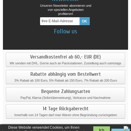
Unseren Newsletter abonnieren und
von speziellen Angeboten
profitieren!
Follow us
Versandkostenfrei ab 60,- EUR (DE)
Wir senden mit DHL. Gerne auch an Packstationen. Zustellung auch samstags
Rabatte abhängig vom Bestellwert
3% Rabatt ab 100 Euro, 5% Rabatt ab 150 Euro, 7% Rabatt ab 200 Euro
Bequeme Zahlungsarten
PayPal, Klarna (Sofortüberweisung), Vorkasse und Nachnahme
14 Tage Rückgaberecht
Innerhalb von 14 Tagen darf man Waren ohne Begründung zurückgeben
Diese Website verwendet Cookies, um Ihnen
Ich