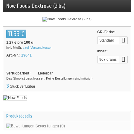
Now Foods Dextrose (2lbs)
11,55 €
GR./Farbe:
Standard
1,27 €
pro 100 g
inkl. MwSt.
zzgl. Versandkosten
Inhalt:
Art.-Nr.:
29041
907 grams
Verfügbarkeit:
Lieferbar
Das Shop ist geschlossen. Keine Bestellungen sind möglich.
3
Stück verfügbar
Produktdetails
Bewertungen
(0)