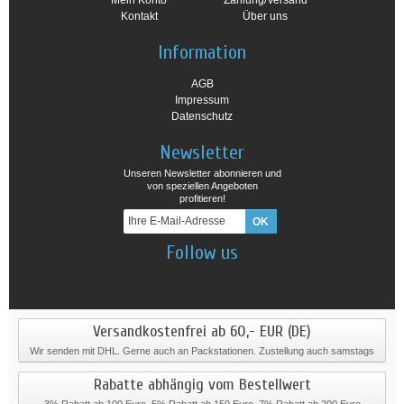
Mein Konto
Zahlung/Versand
Kontakt
Über uns
Information
AGB
Impressum
Datenschutz
Newsletter
Unseren Newsletter abonnieren und
von speziellen Angeboten
profitieren!
Follow us
Versandkostenfrei ab 60,- EUR (DE)
Wir senden mit DHL. Gerne auch an Packstationen. Zustellung auch samstags
Rabatte abhängig vom Bestellwert