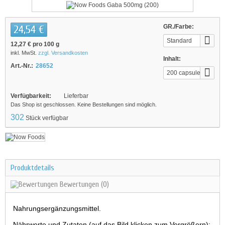
24,54 €
GR./Farbe:
Standard
12,27 €
pro 100 g
inkl. MwSt.
zzgl. Versandkosten
Inhalt:
Art.-Nr.:
28652
200 capsules
Verfügbarkeit:
Lieferbar
Das Shop ist geschlossen. Keine Bestellungen sind möglich.
302
Stück verfügbar
Produktdetails
Bewertungen
(0)
Nahrungsergänzungsmittel.
Nährwerte und Zutaten (auf das Bild klicken zum Vergrößern):