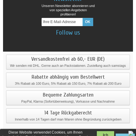
Unseren Newsletter abonnieren und
von speziellen Angeboten
profitieren!
Follow us
Versandkostenfrei ab 60,- EUR (DE)
Wir senden mit DHL. Gerne auch an Packstationen. Zustellung auch samstags
Rabatte abhängig vom Bestellwert
3% Rabatt ab 100 Euro, 5% Rabatt ab 150 Euro, 7% Rabatt ab 200 Euro
Bequeme Zahlungsarten
PayPal, Klarna (Sofortüberweisung), Vorkasse und Nachnahme
14 Tage Rückgaberecht
Innerhalb von 14 Tagen darf man Waren ohne Begründung zurückgeben
Diese Website verwendet Cookies, um Ihnen
Ich