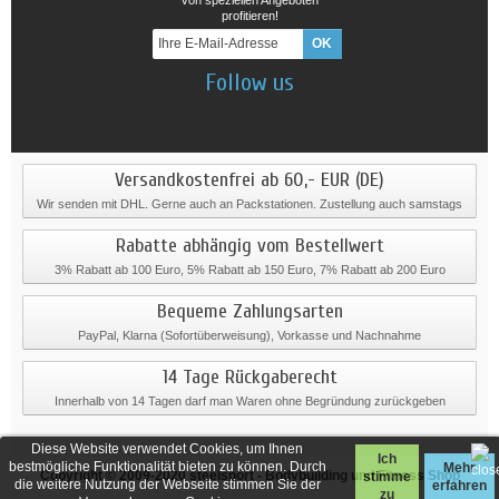
profitieren!
Follow us
Versandkostenfrei ab 60,- EUR (DE)
Wir senden mit DHL. Gerne auch an Packstationen. Zustellung auch samstags
Rabatte abhängig vom Bestellwert
3% Rabatt ab 100 Euro, 5% Rabatt ab 150 Euro, 7% Rabatt ab 200 Euro
Bequeme Zahlungsarten
PayPal, Klarna (Sofortüberweisung), Vorkasse und Nachnahme
14 Tage Rückgaberecht
Innerhalb von 14 Tagen darf man Waren ohne Begründung zurückgeben
Diese Website verwendet Cookies, um Ihnen
Ich
bestmögliche Funktionalität bieten zu können. Durch
Mehr
Copyright © 2009-2020
steelsport
- Bodybuilding und Fitness Shop
stimme
die weitere Nutzung der Webseite stimmen Sie der
erfahren
zu