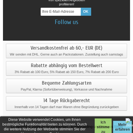
profitieren!
Follow us
Versandkostenfrei ab 60,- EUR (DE)
Wir senden mit DHL. Gerne auch an Packstationen. Zustellung auch samstags
Rabatte abhängig vom Bestellwert
3% Rabatt ab 100 Euro, 5% Rabatt ab 150 Euro, 7% Rabatt ab 200 Euro
Bequeme Zahlungsarten
PayPal, Klarna (Sofortüberweisung), Vorkasse und Nachnahme
14 Tage Rückgaberecht
Innerhalb von 14 Tagen darf man Waren ohne Begründung zurückgeben
Diese Website verwendet Cookies, um Ihnen
Ich
bestmögliche Funktionalität bieten zu können. Durch
Mehr
Copyright © 2009-2020
steelsport
- Bodybuilding und Fitness Shop
stimme
die weitere Nutzung der Webseite stimmen Sie der
erfahren
zu