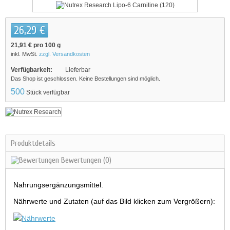
26,29 €
21,91 €
pro 100 g
inkl. MwSt.
zzgl. Versandkosten
Verfügbarkeit:
Lieferbar
Das Shop ist geschlossen. Keine Bestellungen sind möglich.
500
Stück verfügbar
Produktdetails
Bewertungen
(0)
Nahrungsergänzungsmittel.
Nährwerte und Zutaten (auf das Bild klicken zum Vergrößern):