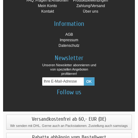
FAQ: Fragen & Antworten
Produktbewertungen
Mein Konto
Zahlung/Versand
Kontakt
Über uns
Information
AGB
Impressum
Datenschutz
Newsletter
Unseren Newsletter abonnieren und
von speziellen Angeboten
profitieren!
Follow us
Versandkostenfrei ab 60,- EUR (DE)
Wir senden mit DHL. Gerne auch an Packstationen. Zustellung auch samstags
Rabatte abhängig vom Bestellwert