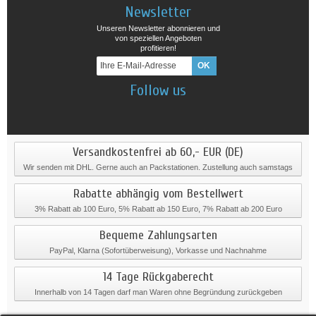
Newsletter
Unseren Newsletter abonnieren und
von speziellen Angeboten
profitieren!
Follow us
Versandkostenfrei ab 60,- EUR (DE)
Wir senden mit DHL. Gerne auch an Packstationen. Zustellung auch samstags
Rabatte abhängig vom Bestellwert
3% Rabatt ab 100 Euro, 5% Rabatt ab 150 Euro, 7% Rabatt ab 200 Euro
Bequeme Zahlungsarten
PayPal, Klarna (Sofortüberweisung), Vorkasse und Nachnahme
14 Tage Rückgaberecht
Innerhalb von 14 Tagen darf man Waren ohne Begründung zurückgeben