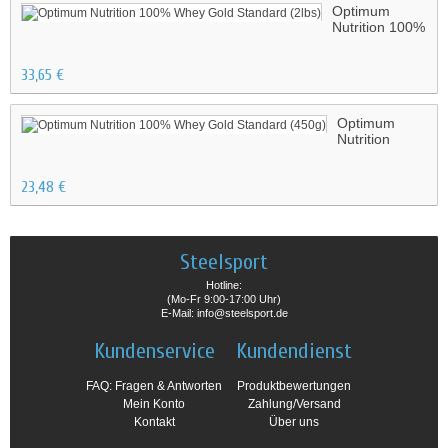
Optimum
Nutrition 100%
Whey Gold
Standard
33,65 €
(2lbs)
Optimum
Nutrition
100% Whey
Gold
23,48 €
Standard
(450g)
Steelsport
Hotline:
(Mo-Fr 9:00-17:00 Uhr)
E-Mail: info@steelsport.de
Kundenservice
Kundendienst
FAQ: Fragen & Antworten
Produktbewertungen
Mein Konto
Zahlung/Versand
Kontakt
Über uns