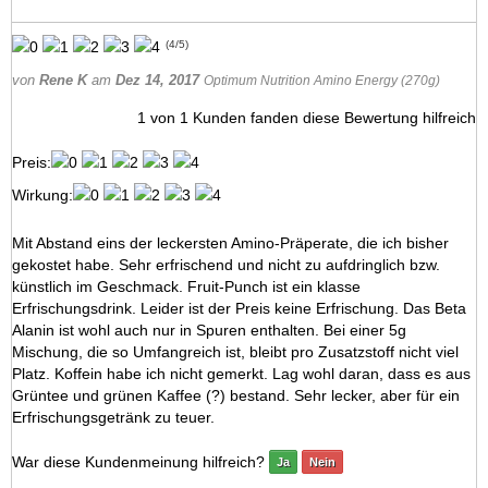
(
4
/
5
)
von
Rene K
am
Dez 14, 2017
Optimum Nutrition Amino Energy (270g)
1
von
1
Kunden fanden diese Bewertung hilfreich
Preis:
Wirkung:
Mit Abstand eins der leckersten Amino-Präperate, die ich bisher
gekostet habe. Sehr erfrischend und nicht zu aufdringlich bzw.
künstlich im Geschmack. Fruit-Punch ist ein klasse
Erfrischungsdrink. Leider ist der Preis keine Erfrischung. Das Beta
Alanin ist wohl auch nur in Spuren enthalten. Bei einer 5g
Mischung, die so Umfangreich ist, bleibt pro Zusatzstoff nicht viel
Platz. Koffein habe ich nicht gemerkt. Lag wohl daran, dass es aus
Grüntee und grünen Kaffee (?) bestand. Sehr lecker, aber für ein
Erfrischungsgetränk zu teuer.
War diese Kundenmeinung hilfreich?
Ja
Nein