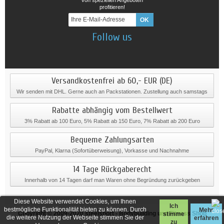
von speziellen Angeboten
profitieren!
Follow us
Versandkostenfrei ab 60,- EUR (DE)
Wir senden mit DHL. Gerne auch an Packstationen. Zustellung auch samstags
Rabatte abhängig vom Bestellwert
3% Rabatt ab 100 Euro, 5% Rabatt ab 150 Euro, 7% Rabatt ab 200 Euro
Bequeme Zahlungsarten
PayPal, Klarna (Sofortüberweisung), Vorkasse und Nachnahme
14 Tage Rückgaberecht
Innerhalb von 14 Tagen darf man Waren ohne Begründung zurückgeben
Diese Website verwendet Cookies, um Ihnen
Ich
bestmögliche Funktionalität bieten zu können. Durch
Mehr
Copyright © 2009-2020
steelsport
- Bodybuilding und Fitness Shop
stimme
die weitere Nutzung der Webseite stimmen Sie der
erfahren
zu