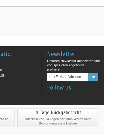
mation
Newsletter
Unseren Newsletter abonnieren und
von speziellen Angeboten
profitieren!
um
utz
Follow us
14 Tage Rückgaberecht
rkasse
Innerhalb von 14 Tagen darf man Waren ohne
Begründung zurückgeben