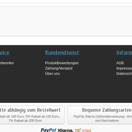
vice
Kundendienst
Infor
ntworten
Produktbewertungen
AGB
Zahlung/Versand
Impress
Über uns
Datensch
tte abhängig vom Bestellwert
Bequeme Zahlungsarten
att ab 100 Euro, 5% Rabatt ab 150 Euro,
PayPal, Klarna (Sofortüberweisung), Vo
7% Rabatt ab 200 Euro
und Nachnahme