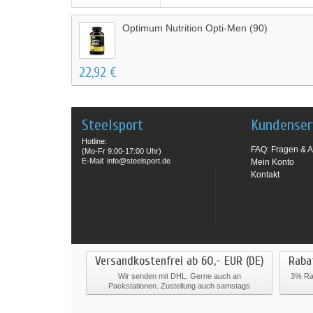
Optimum Nutrition Opti-Men (90)
22,92 €
Steelsport
Kundenser
Hotline:
FAQ: Fragen & A
(Mo-Fr 9:00-17:00 Uhr)
E-Mail: info@steelsport.de
Mein Konto
Kontakt
Versandkostenfrei ab 60,- EUR (DE)
Raba
Wir senden mit DHL. Gerne auch an
3% Rab
Packstationen. Zustellung auch samstags