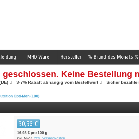
Kleidung
MHD Ware
Hersteller
% Brand des Monats %
t geschlossen. Keine Bestellung 
 (DE)
3-7% Rabatt abhängig vom Bestellwert
Sicher bezahle
trition Opti-Men (180)
30,56 €
16,98 €
pro 100 g
inkl. MwSt.
zzgl. Versandkosten