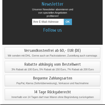
Newsletter
Unseren Newsletter abonnieren und
von speziellen Angeboten
profitieren!
Follow us
Versandkostenfrei ab 60,- EUR (DE)
Wir senden mit DHL. Gerne auch an Packstationen. Zustellung auch samstags
Rabatte abhängig vom Bestellwert
3% Rabatt ab 100 Euro, 5% Rabatt ab 150 Euro, 7% Rabatt ab 200 Euro
Bequeme Zahlungsarten
PayPal, Klarna (Sofortüberweisung), Vorkasse und Nachnahme
14 Tage Rückgaberecht
Innerhalb von 14 Tagen darf man Waren ohne Begründung zurückgeben